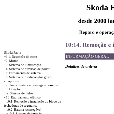
Skoda 
desde 2000 l
Reparo e operaç
10:14. Remoção e 
Skoda Fabia
INFORMAÇÃO GERAL
+1.1. Descrição do carro
+2. Motor
+3. Sistema de lubrificação
Detalhes de antena
+4.
Sistema de provisão de poder
+5.
Esfriamento de sistema
+6.
Sistema de produção dos gases
cumpridos
+7. Transmissão e engrenagem corrente
+8. Direção
+
9. Sistema de freios
-
10. Equipamento elétrico
10.1. Remoção e instalação do bloco de
fechaduras de segurança
10.2. Bateria recarregável
+10.3. Sistema de ignição