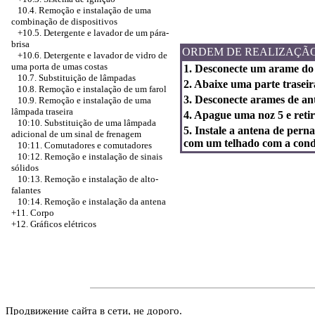
10.4. Remoção e instalação de uma
combinação de dispositivos
+10.5.
Detergente e lavador de um pára-
brisa
ORDEM DE REALIZAÇÃ
+10.6. Detergente e lavador de vidro de
uma porta de umas costas
1. Desconecte um arame do 
10.7. Substituição de lâmpadas
2. Abaixe uma parte traseir
10.8. Remoção e instalação de um farol
3. Desconecte arames de ant
10.9. Remoção e instalação de uma
lâmpada traseira
4. Apague uma noz 5 e retir
10:10. Substituição de uma lâmpada
5. Instale a antena de pern
adicional de um sinal de frenagem
com um telhado com a condu
10:11. Comutadores e comutadores
10:12. Remoção e instalação de sinais
sólidos
10:13. Remoção e instalação de alto-
falantes
10:14. Remoção e instalação da antena
+11. Corpo
+12. Gráficos elétricos
Продвижение сайта в сети, не дорого.